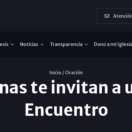
Atención
esis
Noticias
Transparencia
Dono a mi Iglesi
Inicio /
Oración
nas te invitan a 
Encuentro