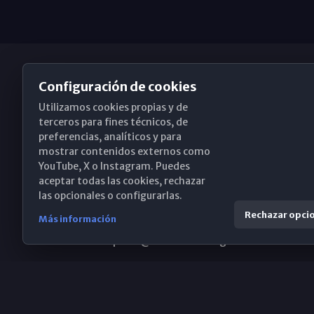
Configuración de cookies
Utilizamos cookies propias y de
Obispado de Málaga
terceros para fines técnicos, de
preferencias, analíticos y para
mostrar contenidos externos como
YouTube, X o Instagram. Puedes
Santa María, 18-20. 29015 Málaga
aceptar todas las cookies, rechazar
las opcionales o configurarlas.
(+34) 952 224 386
Rechazar opci
Más información
obispado@diocesismalaga.es