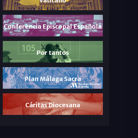
Conferencia Episcopal Española
Por tantos
Plan Málaga Sacra
Cáritas Diocesana