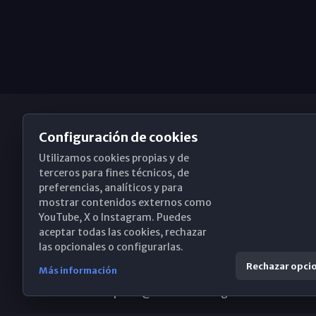
Configuración de cookies
Utilizamos cookies propias y de
Obispado de Málaga
terceros para fines técnicos, de
preferencias, analíticos y para
mostrar contenidos externos como
YouTube, X o Instagram. Puedes
Santa María, 18-20. 29015 Málaga
aceptar todas las cookies, rechazar
las opcionales o configurarlas.
(+34) 952 224 386
Rechazar opci
Más información
obispado@diocesismalaga.es