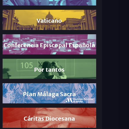
Vaticano
Conferencia Episcopal Española
Por tantos
Plan Málaga Sacra
Cáritas Diocesana