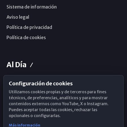
Sistema de información
Aviso legal
Política de privacidad
Política de cookies
Al Día
Configuración de cookies
Horarios de Misa
Utilizamos cookies propias y de terceros para fines
Hemeroteca
técnicos, de preferencias, analíticos y para mostrar
contenidos externos como YouTube, X o Instagram.
WhatsApp
Puedes aceptar todas las cookies, rechazar las
opcionales o configurarlas.
Más información