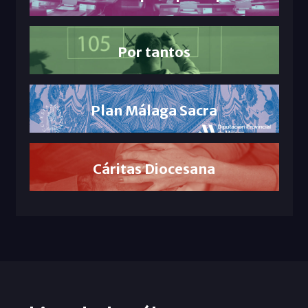
Por tantos
Plan Málaga Sacra
Cáritas Diocesana