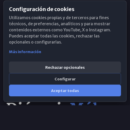
Configuración de cookies
Horarios de Misa
Utilizamos cookies propias y de terceros para fines
Hemeroteca
técnicos, de preferencias, analíticos y para mostrar
contenidos externos como YouTube, X o Instagram.
WhatsApp
Puedes aceptar todas las cookies, rechazar las
opcionales o configurarlas.
Más información
Rechazar opcionales
Configurar
Aceptar todas
Consulta IA
×
© 2026 Obispado de Málaga
Selecciona el área y realiza tu consulta