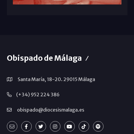
Obispado de Málaga
Santa María, 18-20. 29015 Málaga
(+34) 952 224 386
obispado@diocesismalaga.es