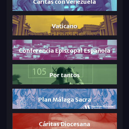
Cáritas con Venezuela
Vaticano
Conferencia Episcopal Española
Por tantos
Plan Málaga Sacra
Cáritas Diocesana