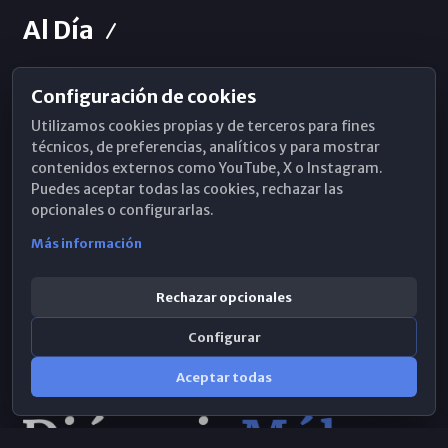
Al Día
Configuración de cookies
Horarios de Misa
Utilizamos cookies propias y de terceros para fines
Hemeroteca
técnicos, de preferencias, analíticos y para mostrar
contenidos externos como YouTube, X o Instagram.
WhatsApp
Puedes aceptar todas las cookies, rechazar las
opcionales o configurarlas.
Más información
Rechazar opcionales
Configurar
Aceptar todas