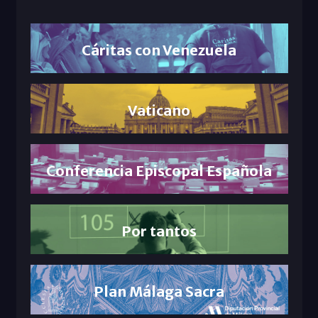
Cáritas con Venezuela
Vaticano
Conferencia Episcopal Española
Por tantos
Plan Málaga Sacra