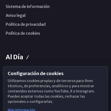
Sistema de información
Aviso legal
Política de privacidad
Política de cookies
Al Día
Configuración de cookies
Horarios de Misa
Utilizamos cookies propias y de terceros para fines
Hemeroteca
técnicos, de preferencias, analíticos y para mostrar
contenidos externos como YouTube, X o Instagram.
WhatsApp
Puedes aceptar todas las cookies, rechazar las
opcionales o configurarlas.
Más información