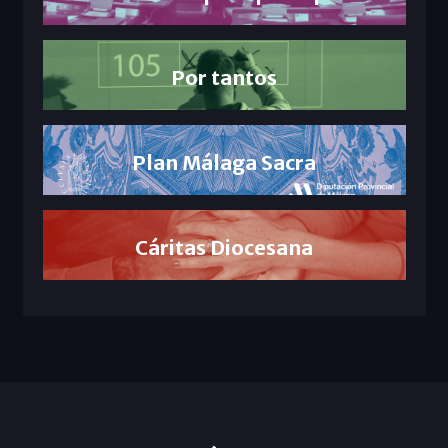
Por tantos
Plan Málaga Sacra
Cáritas Diocesana