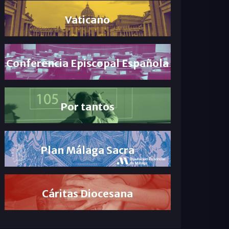
Vaticano
Conferencia Episcopal Española
Por tantos
Plan Málaga Sacra
Cáritas Diocesana