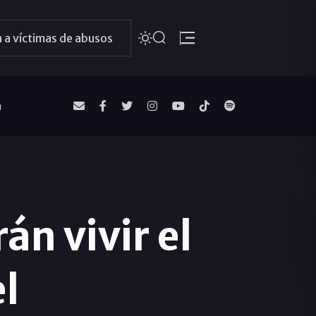
 a víctimas de abusos
a
án vivir el
l