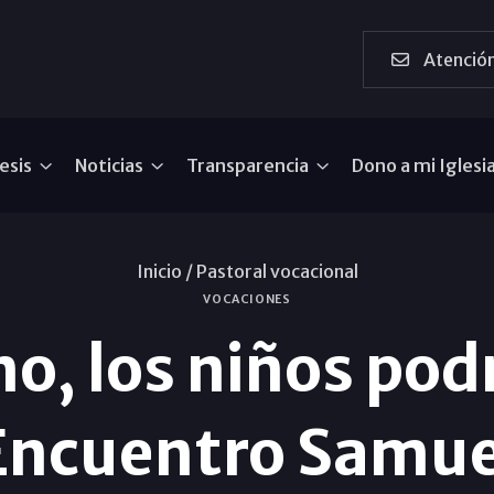
Atención
esis
Noticias
Transparencia
Dono a mi Iglesi
Inicio /
Pastoral vocacional
VOCACIONES
o, los niños podr
Encuentro Samue