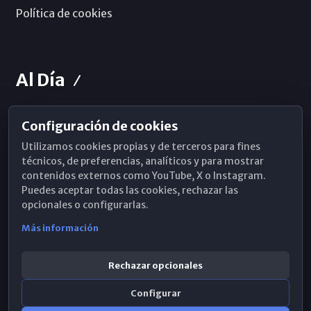
Política de cookies
Al Día
Configuración de cookies
Horarios de Misa
Utilizamos cookies propias y de terceros para fines
Hemeroteca
técnicos, de preferencias, analíticos y para mostrar
contenidos externos como YouTube, X o Instagram.
WhatsApp
Puedes aceptar todas las cookies, rechazar las
opcionales o configurarlas.
Más información
Rechazar opcionales
Configurar