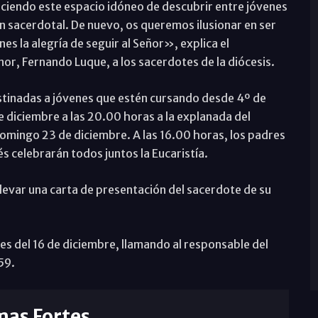
ciendo este espacio idóneo de descubrir entre jóvenes
ón sacerdotal. De nuevo, os queremos ilusionar en ser
es la alegría de seguir al Señor», explica el
or, Fernando Luque, a los sacerdotes de la diócesis.
stinadas a jóvenes que estén cursando desde 4º de
de diciembre a las 20.00 horas a la explanada del
domingo 23 de diciembre. A las 16.00 horas, los padres
 celebrarán todos juntos la Eucaristía.
llevar una carta de presentación del sacerdote de su
tes del 16 de diciembre, llamando al responsable del
59.
mas Fortes