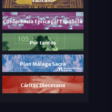
Conferencia Episcopal Española
Por tantos
Plan Málaga Sacra
Cáritas Diocesana