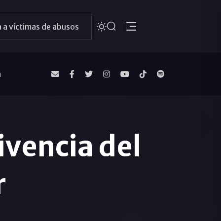
 a víctimas de abusos
a
ivencia del
r