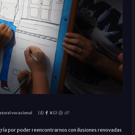
storal vocacional
|
X
gría por poder reencontrarnos con ilusiones renovadas