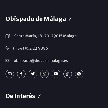
Obispado de Málaga
Santa María, 18-20. 29015 Málaga
(+34) 952 224 386
obispado@diocesismalaga.es
De Interés