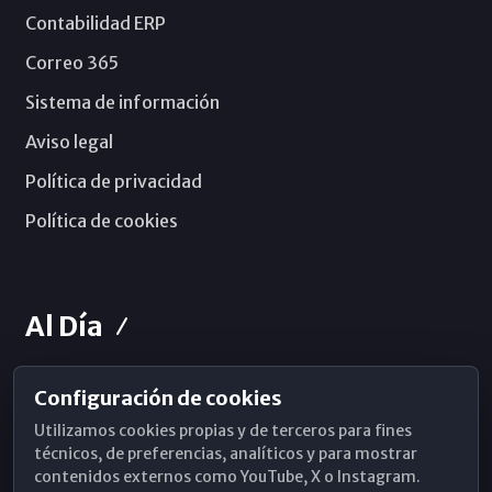
Contabilidad ERP
Correo 365
Sistema de información
Aviso legal
Política de privacidad
Política de cookies
Al Día
Configuración de cookies
Horarios de Misa
Utilizamos cookies propias y de terceros para fines
Hemeroteca
técnicos, de preferencias, analíticos y para mostrar
contenidos externos como YouTube, X o Instagram.
WhatsApp