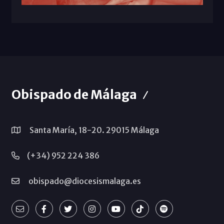
Obispado de Málaga
Santa María, 18-20. 29015 Málaga
(+34) 952 224 386
obispado@diocesismalaga.es