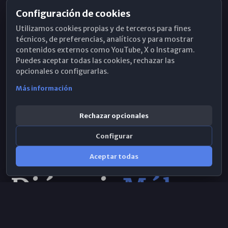
Configuración de cookies
Horarios de Misa
Utilizamos cookies propias y de terceros para fines
Hemeroteca
técnicos, de preferencias, analíticos y para mostrar
contenidos externos como YouTube, X o Instagram.
WhatsApp
Puedes aceptar todas las cookies, rechazar las
opcionales o configurarlas.
Más información
Rechazar opcionales
Configurar
Aceptar todas
Consulta IA
×
© 2026 Obispado de Málaga
Selecciona el área y realiza tu consulta