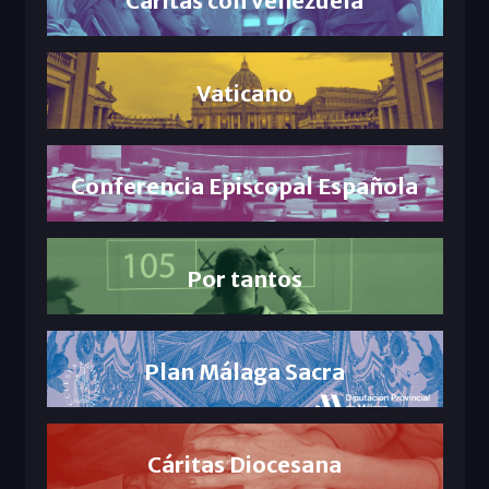
Cáritas con Venezuela
Vaticano
Conferencia Episcopal Española
Por tantos
Plan Málaga Sacra
Cáritas Diocesana