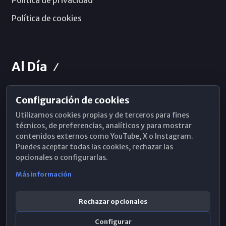
Política de privacidad
Política de cookies
Al Día
Configuración de cookies
Horarios de Misa
Utilizamos cookies propias y de terceros para fines
Hemeroteca
técnicos, de preferencias, analíticos y para mostrar
contenidos externos como YouTube, X o Instagram.
WhatsApp
Puedes aceptar todas las cookies, rechazar las
opcionales o configurarlas.
Más información
Rechazar opcionales
Configurar