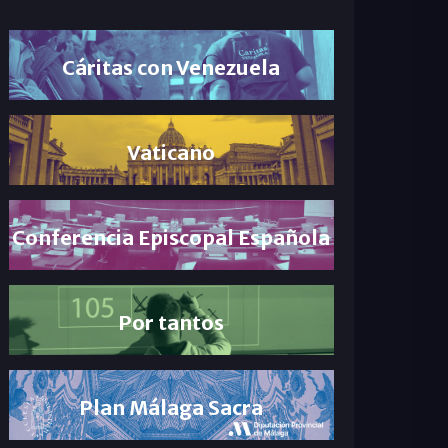
Cáritas con Venezuela
Vaticano
Conferencia Episcopal Española
Por tantos
Plan Málaga Sacra