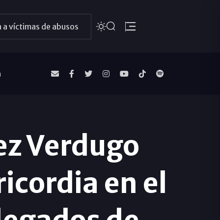
 a víctimas de abusos
a
rez Verdugo
icordia en el