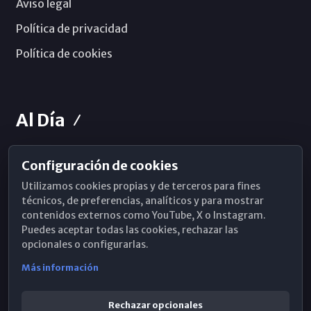
Aviso legal
Política de privacidad
Política de cookies
Al Día
Configuración de cookies
Horarios de Misa
Utilizamos cookies propias y de terceros para fines
Hemeroteca
técnicos, de preferencias, analíticos y para mostrar
contenidos externos como YouTube, X o Instagram.
WhatsApp
Puedes aceptar todas las cookies, rechazar las
opcionales o configurarlas.
Más información
Rechazar opcionales