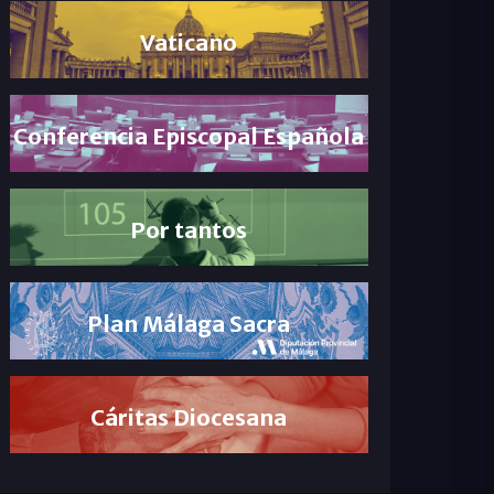
Vaticano
Conferencia Episcopal Española
Por tantos
Plan Málaga Sacra
Cáritas Diocesana