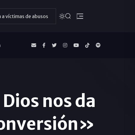
 a víctimas de abusos
a
 Dios nos da
 conversión»