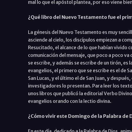
mal lo que el apóstol plantea, por eso viene bie
¿Qué libro del Nuevo Testamento fue el prim
La génesis del Nuevo Testamento es muy sencill
asciende al cielo, los discípulos empiezan a co
Resucitado, el alcance de lo que habían vivido c
comunicación del mensaje, que poco a poco va da
se escribe, y además se escribe de un tirón, es l
evangelios, el primero que se escribe es el de S
San Lucas, y el último el de San Juan, y después,
investigadores lo presentan. Para leer los text
unos libros que publicó la editorial Verbo Divino
evangelios orando con la lectio divina.
¿Cómo vivir este Domingo de la Palabra de 
En este día, dedicado a la Palabra de Dios, anim