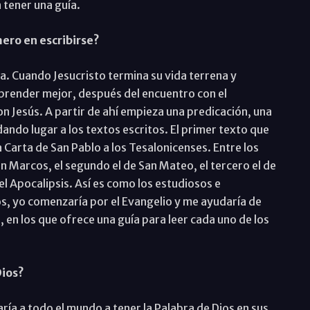
n tener una guía.
ero en escribirse?
a. Cuando Jesucristo termina su vida terrena y
mprender mejor, después del encuentro con el
on Jesús. A partir de ahí empieza una predicación, una
ndo lugar a los textos escritos. El primer texto que
a Carta de San Pablo a los Tesalonicenses. Entre los
an Marcos, el segundo el de San Mateo, el tercero el de
 el Apocalipsis. Así es como los estudiosos e
os, yo comenzaría por el Evangelio y me ayudaría de
, en los que ofrece una guía para leer cada uno de los
Dios?
aría a todo el mundo a tener la Palabra de Dios en sus