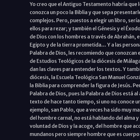
Yo creo que el Antiguo Testamento habría que l
conozca un poco la Biblia y que sepa presentar
complejos. Pero, puestos a elegir un libro, sería
ellos para rezar; y también el Génesis y el Éxodo
de Dios con los hombres a través de Abrahán, en 
Egipto y de la tierra prometida… Y a las person
Palabra de Dios, les recomiendo que conozcan el
de Estudios Teológicos de la diócesis de Málag
dan las claves para entender los textos. Y tam
diócesis, la Escuela Teológica San Manuel Gonz
la Biblia para comprender la figura de Jesús. Per
Palabra de Dios, pues la Palabra de Dios está al
texto de hace tanto tiempo, si uno no conoce un 
ejemplo, san Pablo, que a veces ha sido muy ma
del hombre carnal, no está hablando del alma y 
voluntad de Dios y la acoge, del hombre que acog
mundanos pero siempre hombre que es cuerpo y 