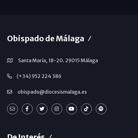
Obispado de Málaga
Santa María, 18-20. 29015 Málaga
(+34) 952 224 386
obispado@diocesismalaga.es
De Interés