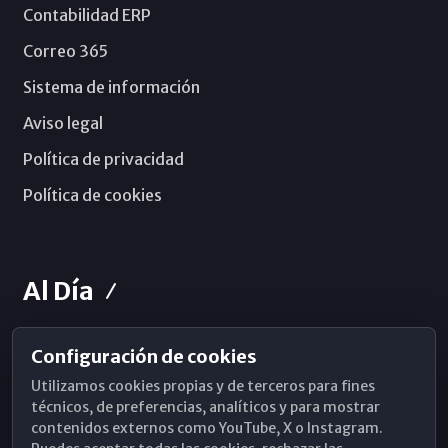
Contabilidad ERP
Correo 365
Sistema de información
Aviso legal
Política de privacidad
Política de cookies
Al Día
Configuración de cookies
Horarios de Misa
Utilizamos cookies propias y de terceros para fines
Hemeroteca
técnicos, de preferencias, analíticos y para mostrar
contenidos externos como YouTube, X o Instagram.
WhatsApp