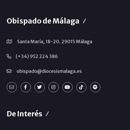
Obispado de Málaga
Santa María, 18-20. 29015 Málaga
(+34) 952 224 386
obispado@diocesismalaga.es
De Interés