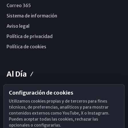
Correo 365
Sistema de información
Aviso legal
Política de privacidad
Política de cookies
Al Día
Configuración de cookies
Horarios de Misa
Utilizamos cookies propias y de terceros para fines
Hemeroteca
técnicos, de preferencias, analíticos y para mostrar
contenidos externos como YouTube, X o Instagram.
WhatsApp
Puedes aceptar todas las cookies, rechazar las
opcionales o configurarlas.