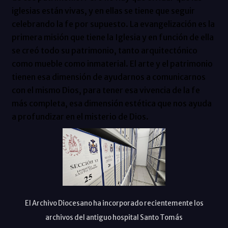
iglesias están vivas, y en ellas se tiene que seguir
celebrando la fe por supuesto. La evangelización es la
primera misión que tiene la Iglesia y en función de ella
se creó todo su patrimonio, tanto arquitectónico
como mueble como inmaterial. El arte y el patrimonio
tienen esa dimensión de ayudarnos a comunicarnos
con el mismo Dios, para tener esa vivencia de la fe
más completa, esa dimensión estética que nos ayuda
a profundizar en el misterio de Dios.
El Archivo Diocesano ha incorporado recientemente los
archivos del antiguo hospital Santo Tomás