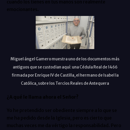
cuando los tienes en tus manos son realmente
emocionantes.
Miguel ángel Gamero muestra uno de los documentos más
antiguos que se custodian aquí: una Cédula Real de 1466
firmada por Enrique IV de Castilla, el hermano de Isabel la
Católica, sobre los Tercios Reales de Antequera
¿A qué le llama ahora el Señor?
Yo he pretendido ser obediente siempre a lo que se
me ha pedido desde la Iglesia, pero es cierto que
muchas veces me da vértigo la responsabilidad. Pero