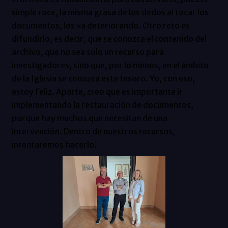
simple roce, la misma grasa de los dedos al tocar los
documentos, los va deteriorando. Otro reto es
difundirlo, es decir, que se conozca el contenido del
archivo, que no sea solo un recurso para
investigadores, sino que, por lo menos, en el ámbito
de la Iglesia se conozca este tesoro. Yo, con eso,
estoy feliz. Aparte, creo que es importante ir
implementando la restauración de documentos,
porque hay muchos que necesitan de una
intervención. Dentro de nuestros recursos,
intentaremos hacerlo.