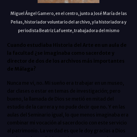
Miguel Ángel Gamero, en el centro, junto a José María de las
Peñas, historiador voluntario del archivo, y la historiadora y
periodista Beatriz Lafuente, trabajadora del mismo
Cuando estudiaba Historia del Arte en un aula de
la facultad ¿se imaginaba como sacerdote y
director de dos de los archivos más importantes
de Málaga?
Nunca me vi, no. Mi sueño era trabajar en un museo,
dar clases o estar en temas de investigación; pero
bueno, la llamada de Dios se metió en mitad del
estudio de la carrera y no pude decir que no. Y en las
aulas del Seminario igual, lo que menos imaginaba era
combinar mi vocación al sacerdocio con este servicio
al patrimonio. La verdad es que le doy gracias a Dios