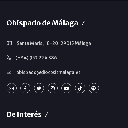
Obispado de Málaga
Santa María, 18-20. 29015 Málaga
(+34) 952 224 386
obispado@diocesismalaga.es
De Interés