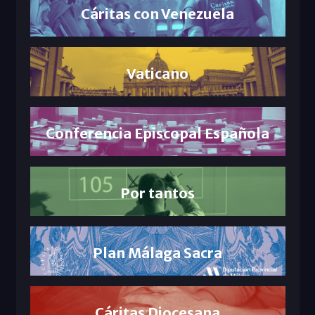
Cáritas con Venezuela
Vaticano
Conferencia Episcopal Española
Por tantos
Plan Málaga Sacra
Cáritas Diocesana