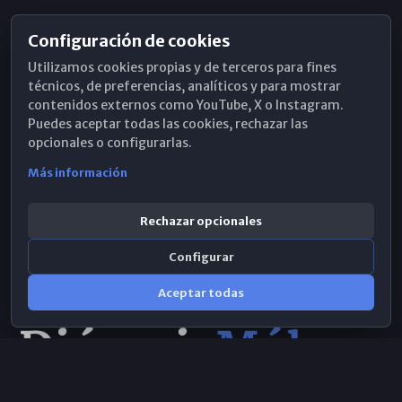
Configuración de cookies
Horarios de Misa
Utilizamos cookies propias y de terceros para fines
Hemeroteca
técnicos, de preferencias, analíticos y para mostrar
contenidos externos como YouTube, X o Instagram.
WhatsApp
Puedes aceptar todas las cookies, rechazar las
opcionales o configurarlas.
Más información
Rechazar opcionales
Configurar
Aceptar todas
Consulta IA
×