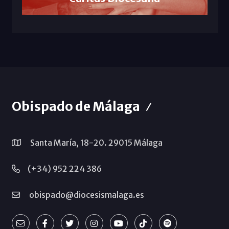
Obispado de Málaga
Santa María, 18-20. 29015 Málaga
(+34) 952 224 386
obispado@diocesismalaga.es