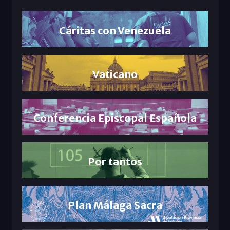
Cáritas con Venezuela
Vaticano
Conferencia Episcopal Española
Por tantos
Plan Málaga Sacra