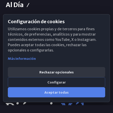
Al Día
Configuración de cookies
Horarios de Misa
Utilizamos cookies propias y de terceros para fines
Hemeroteca
técnicos, de preferencias, analíticos y para mostrar
contenidos externos como YouTube, X o Instagram.
WhatsApp
Puedes aceptar todas las cookies, rechazar las
opcionales o configurarlas.
Más información
Rechazar opcionales
Configurar
Aceptar todas