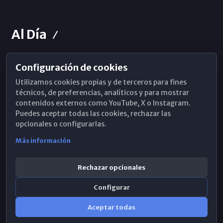
Al Día
Configuración de cookies
Horarios de Misa
Utilizamos cookies propias y de terceros para fines
Hemeroteca
técnicos, de preferencias, analíticos y para mostrar
contenidos externos como YouTube, X o Instagram.
WhatsApp
Puedes aceptar todas las cookies, rechazar las
opcionales o configurarlas.
Más información
Rechazar opcionales
Configurar
Aceptar todas