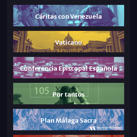
Cáritas con Venezuela
Vaticano
Conferencia Episcopal Española
Por tantos
Plan Málaga Sacra