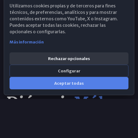
Utilizamos cookies propias y de terceros para fines
Hemeroteca
técnicos, de preferencias, analíticos y para mostrar
contenidos externos como YouTube, X o Instagram.
WhatsApp
Puedes aceptar todas las cookies, rechazar las
opcionales o configurarlas.
Más información
Rechazar opcionales
Configurar
Aceptar todas
Consulta IA
×
Selecciona el área y realiza tu consulta
© 2026 Obispado de Málaga