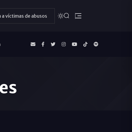
 a víctimas de abusos
a
es