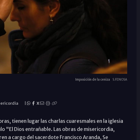
Imposición de la ceniza
S.FENOSA
sericordia
|
X
ras, tienen lugar las charlas cuaresmales en la iglesia
tulo "El Dios entrañable. Las obras de misericordia,
ren a cargo del sacerdote Francisco Aranda, Se