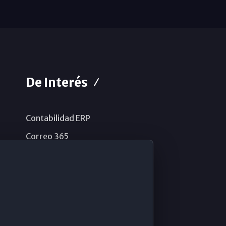
De Interés
Contabilidad ERP
Correo 365
Sistema de información
Aviso legal
Política de privacidad
Política de cookies