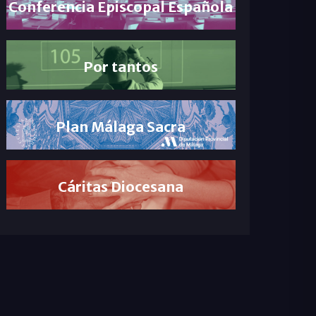
Conferencia Episcopal Española
Por tantos
Plan Málaga Sacra
Cáritas Diocesana