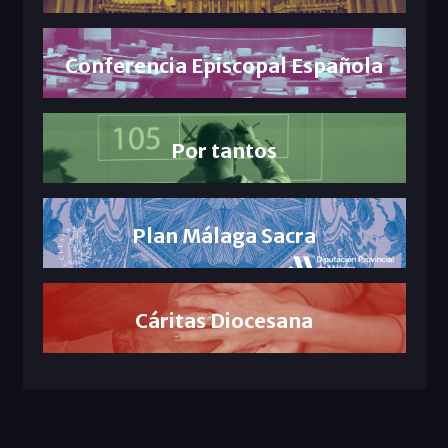
Conferencia Episcopal Española
Por tantos
Plan Málaga Sacra
Cáritas Diocesana