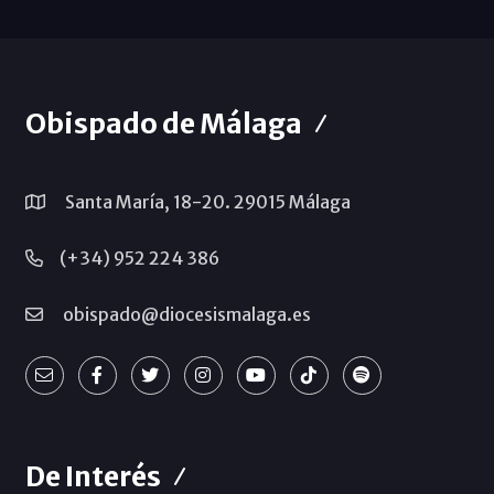
Obispado de Málaga
Santa María, 18-20. 29015 Málaga
(+34) 952 224 386
obispado@diocesismalaga.es
De Interés