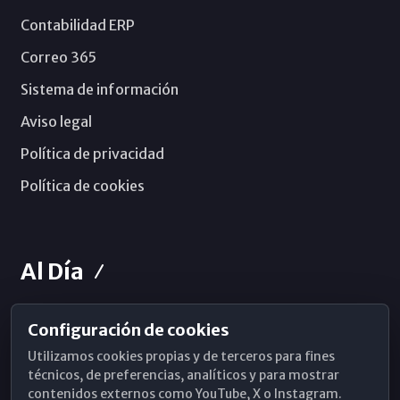
Contabilidad ERP
Correo 365
Sistema de información
Aviso legal
Política de privacidad
Política de cookies
Al Día
Configuración de cookies
Horarios de Misa
Utilizamos cookies propias y de terceros para fines
Hemeroteca
técnicos, de preferencias, analíticos y para mostrar
contenidos externos como YouTube, X o Instagram.
WhatsApp