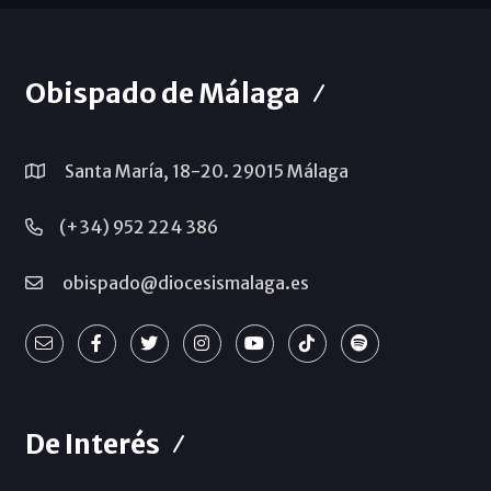
Obispado de Málaga
Santa María, 18-20. 29015 Málaga
(+34) 952 224 386
obispado@diocesismalaga.es
De Interés