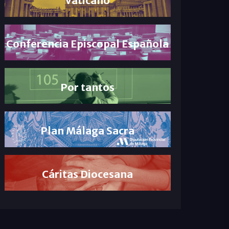
Conferencia Episcopal Española
Por tantos
Plan Málaga Sacra
Cáritas Diocesana