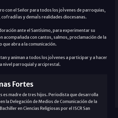
o con el Señor para todos los joÌvenes de parroquias,
 cofradiÌas y demaÌs realidades diocesanas.
doración ante el Santísimo, para experimentar su
ión acompañada con cantos, salmos, proclamación de la
to que abra a la comunicación.
tan y animan a todos los joÌvenes a participar y a hacer
a nivel parroquial y arciprestal.
mas Fortes
s es madre de tres hijos. Periodista que desarrolla
 en la Delegación de Medios de Comunicación de la
achiller en Ciencias Religiosas por el ISCR San