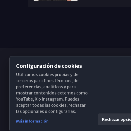
Configuración de cookies
Utilizamos cookies propias y de
Obispado de Málaga
terceros para fines técnicos, de
preferencias, analíticos y para
mostrar contenidos externos como
YouTube, X o Instagram. Puedes
Santa María, 18-20. 29015 Málaga
aceptar todas las cookies, rechazar
las opcionales o configurarlas.
(+34) 952 224 386
Rechazar opci
Más información
obispado@diocesismalaga.es