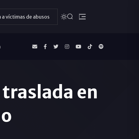
 a víctimas de abusos
a
 traslada en
io