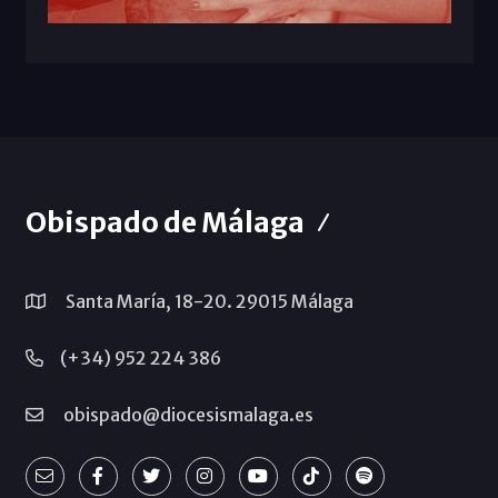
Obispado de Málaga
Santa María, 18-20. 29015 Málaga
(+34) 952 224 386
obispado@diocesismalaga.es