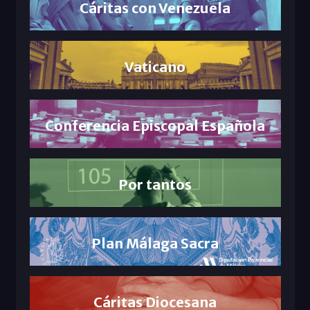
Cáritas con Venezuela
Vaticano
Conferencia Episcopal Española
Por tantos
Plan Málaga Sacra
Cáritas Diocesana