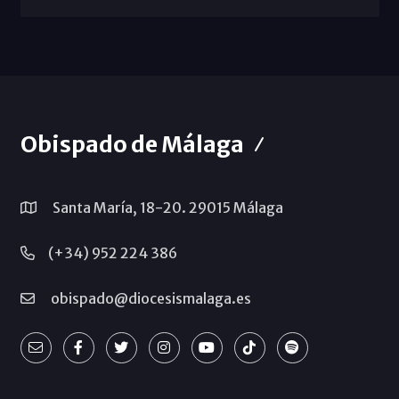
Obispado de Málaga
Santa María, 18-20. 29015 Málaga
(+34) 952 224 386
obispado@diocesismalaga.es