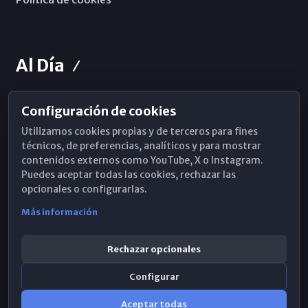
Al Día
Configuración de cookies
Horarios de Misa
Utilizamos cookies propias y de terceros para fines
Hemeroteca
técnicos, de preferencias, analíticos y para mostrar
contenidos externos como YouTube, X o Instagram.
WhatsApp
Puedes aceptar todas las cookies, rechazar las
opcionales o configurarlas.
Más información
Rechazar opcionales
Configurar
Aceptar todas