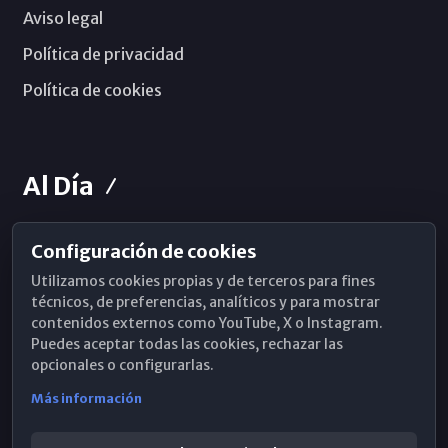
Aviso legal
Política de privacidad
Política de cookies
Al Día
Configuración de cookies
Horarios de Misa
Utilizamos cookies propias y de terceros para fines
Hemeroteca
técnicos, de preferencias, analíticos y para mostrar
contenidos externos como YouTube, X o Instagram.
WhatsApp
Puedes aceptar todas las cookies, rechazar las
opcionales o configurarlas.
Más información