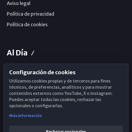
Aviso legal
Política de privacidad
Política de cookies
Al Día
Configuración de cookies
Horarios de Misa
Utilizamos cookies propias y de terceros para fines
Hemeroteca
técnicos, de preferencias, analíticos y para mostrar
contenidos externos como YouTube, X o Instagram.
WhatsApp
Puedes aceptar todas las cookies, rechazar las
opcionales o configurarlas.
Más información
Rechazar opcionales