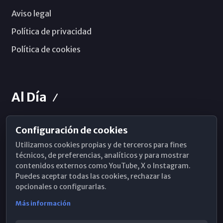
Aviso legal
Política de privacidad
Política de cookies
Al Día
Configuración de cookies
Horarios de Misa
Utilizamos cookies propias y de terceros para fines
Hemeroteca
técnicos, de preferencias, analíticos y para mostrar
contenidos externos como YouTube, X o Instagram.
WhatsApp
Puedes aceptar todas las cookies, rechazar las
opcionales o configurarlas.
Más información