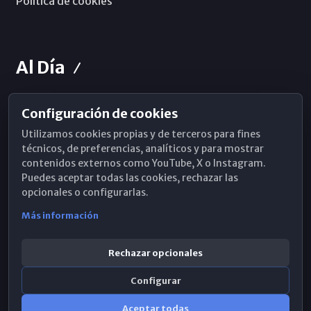
Política de cookies
Al Día
Configuración de cookies
Horarios de Misa
Utilizamos cookies propias y de terceros para fines
Hemeroteca
técnicos, de preferencias, analíticos y para mostrar
contenidos externos como YouTube, X o Instagram.
WhatsApp
Puedes aceptar todas las cookies, rechazar las
opcionales o configurarlas.
Más información
Rechazar opcionales
Configurar
Aceptar todas