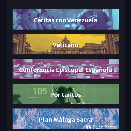
Cáritas con Venezuela
Vaticano
Conferencia Episcopal Española
Por tantos
Plan Málaga Sacra