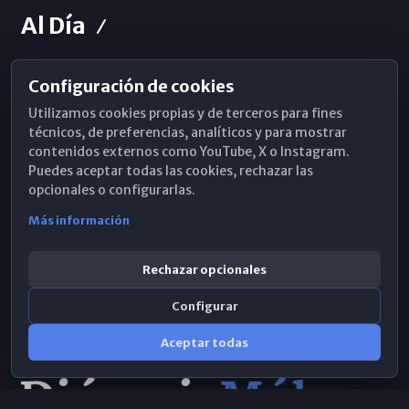
Al Día
Configuración de cookies
Horarios de Misa
Utilizamos cookies propias y de terceros para fines
Hemeroteca
técnicos, de preferencias, analíticos y para mostrar
contenidos externos como YouTube, X o Instagram.
WhatsApp
Puedes aceptar todas las cookies, rechazar las
opcionales o configurarlas.
Más información
Rechazar opcionales
Configurar
Aceptar todas