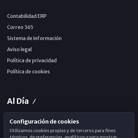
Contabilidad ERP
Correo 365
Sistema de información
Aviso legal
Política de privacidad
Política de cookies
Al Día
Configuración de cookies
Horarios de Misa
Utilizamos cookies propias y de terceros para fines
Hemeroteca
técnicos, de preferencias, analíticos y para mostrar