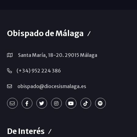
Obispado de Málaga
Santa María, 18-20. 29015 Málaga
(+34) 952 224 386
obispado@diocesismalaga.es
De Interés