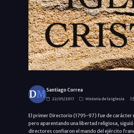
Santiago Correa
22/05/2017
Historia de la Iglesia
|
El primer Directorio (1795-97) fue de carácter
pero aparentando una libertad religiosa, siguió 
directores confiaron el mando del ejército fran