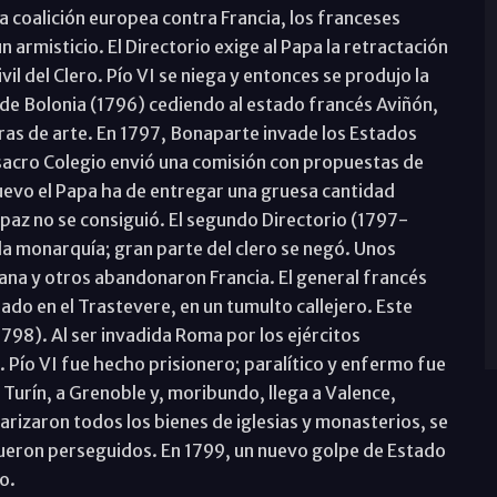
a coalición europea contra Francia, los franceses
un armisticio. El Directorio exige al Papa la retractación
vil del Clero. Pío VI se niega y entonces se produjo la
o de Bolonia (1796) cediendo al estado francés Aviñón,
as de arte. En 1797, Bonaparte invade los Estados
sacro Colegio envió una comisión con propuestas de
 nuevo el Papa ha de entregar una gruesa cantidad
paz no se consiguió. El segundo Directorio (1797-
 la monarquía; gran parte del clero se negó. Unos
na y otros abandonaron Francia. El general francés
do en el Trastevere, en un tumulto callejero. Este
798). Al ser invadida Roma por los ejércitos
 Pío VI fue hecho prisionero; paralítico y enfermo fue
a Turín, a Grenoble y, moribundo, llega a Valence,
rizaron todos los bienes de iglesias y monasterios, se
 fueron perseguidos. En 1799, un nuevo golpe de Estado
o.