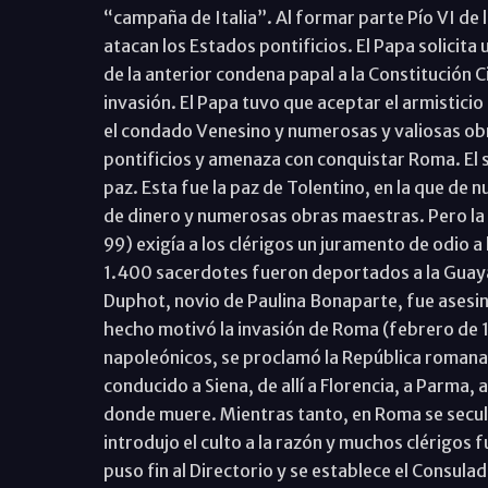
“campaña de Italia”. Al formar parte Pío VI de l
atacan los Estados pontificios. El Papa solicita 
de la anterior condena papal a la Constitución Ci
invasión. El Papa tuvo que aceptar el armistici
el condado Venesino y numerosas y valiosas obr
pontificios y amenaza con conquistar Roma. El 
paz. Esta fue la paz de Tolentino, en la que de
de dinero y numerosas obras maestras. Pero la 
99) exigía a los clérigos un juramento de odio a
1.400 sacerdotes fueron deportados a la Guaya
Duphot, novio de Paulina Bonaparte, fue asesina
hecho motivó la invasión de Roma (febrero de 1
napoleónicos, se proclamó la República romana.
conducido a Siena, de allí a Florencia, a Parma, 
donde muere. Mientras tanto, en Roma se secula
introdujo el culto a la razón y muchos clérigos
puso fin al Directorio y se establece el Consulad