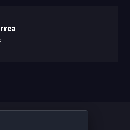
rrea
o