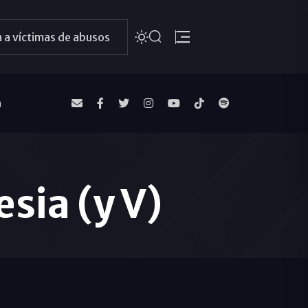
 a víctimas de abusos
a
sia (y V)