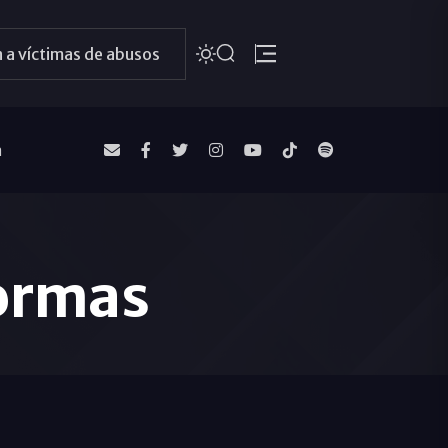
 a víctimas de abusos
a
formas