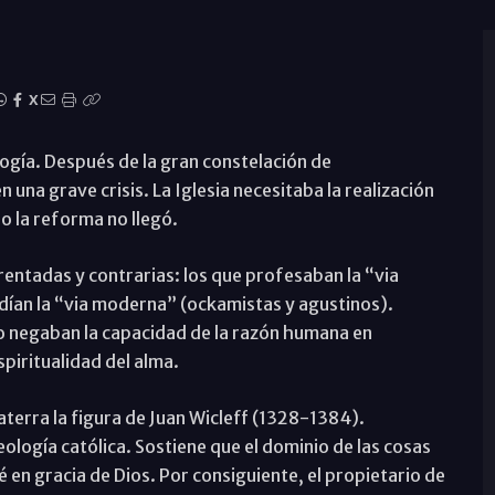
X
logía. Después de la gran constelación de
 una grave crisis. La Iglesia necesitaba la realización
o la reforma no llegó.
entadas y contrarias: los que profesaban la “via
ndían la “via moderna” (ockamistas y agustinos).
so negaban la capacidad de la razón humana en
spiritualidad del alma.
terra la figura de Juan Wicleff (1328-1384).
ología católica. Sostiene que el dominio de las cosas
 en gracia de Dios. Por consiguiente, el propietario de