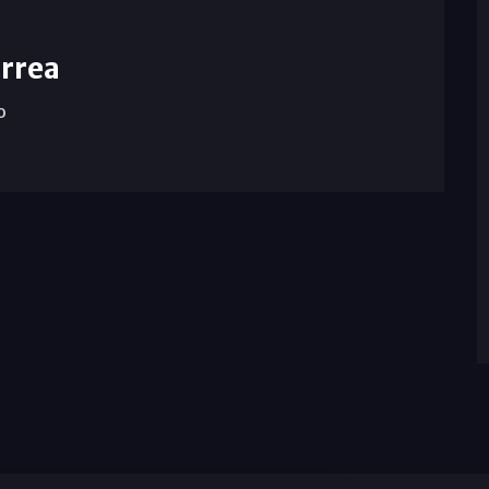
rrea
o