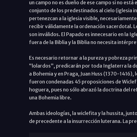
un campo no es dueño de ese campo si no está en 
conjunto de los predestinados al cielo (iglesia i
pertenezcan a la iglesia visible, necesariament
recibir válidamente la ordenación sacerdotal. 
son inválidos. El Papado es innecesario en la Ig
fuera de la Biblia y la Biblia no necesita intérpre
Es necesario retornar a la pureza y pobreza pri
“lolardos”, predicarán por toda Inglaterra la do
a Bohemia y en Praga, Juan Huss (1370-1416), lo
fueron condenadas 45 proposiciones de Wicleff
hoguera, pues no sólo abrazó la doctrina del r
una Bohemia libre.
Ambas ideologías, la wiclefita y la hussita, junt
de precedente a la insurrección luterana. La pr