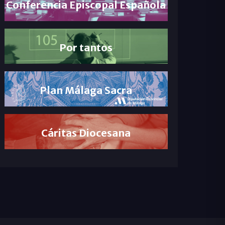
Conferencia Episcopal Española
Por tantos
Plan Málaga Sacra
Cáritas Diocesana