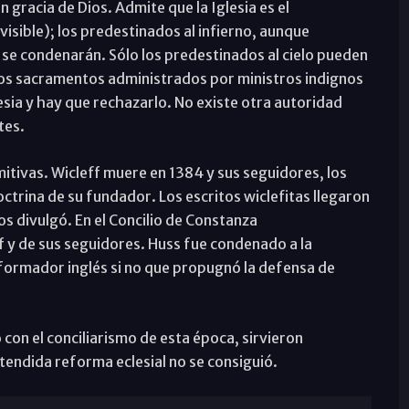
gracia de Dios. Admite que la Iglesia es el
nvisible); los predestinados al infierno, aunque
e se condenarán. Sólo los predestinados al cielo pueden
Los sacramentos administrados por ministros indignos
lesia y hay que rechazarlo. No existe otra autoridad
tes.
mitivas. Wicleff muere en 1384 y sus seguidores, los
ctrina de su fundador. Los escritos wiclefitas llegaron
s divulgó. En el Concilio de Constanza
 y de sus seguidores. Huss fue condenado a la
eformador inglés si no que propugnó la defensa de
o con el conciliarismo de esta época, sirvieron
etendida reforma eclesial no se consiguió.