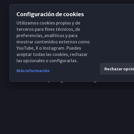
Configuración de cookies
Utilizamos cookies propias y de
Obispado de Málaga
terceros para fines técnicos, de
preferencias, analíticos y para
mostrar contenidos externos como
YouTube, X o Instagram. Puedes
Santa María, 18-20. 29015 Málaga
aceptar todas las cookies, rechazar
las opcionales o configurarlas.
(+34) 952 224 386
Rechazar opci
Más información
obispado@diocesismalaga.es