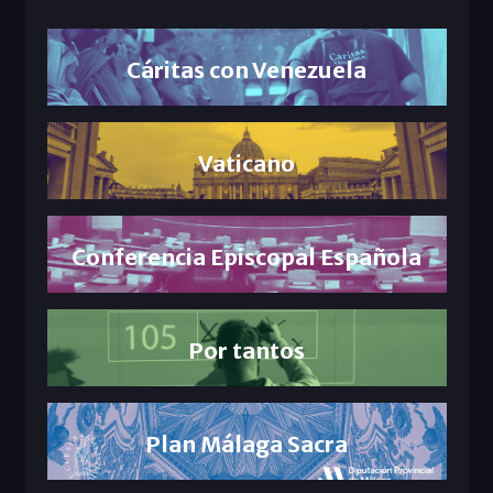
Cáritas con Venezuela
Vaticano
Conferencia Episcopal Española
Por tantos
Plan Málaga Sacra