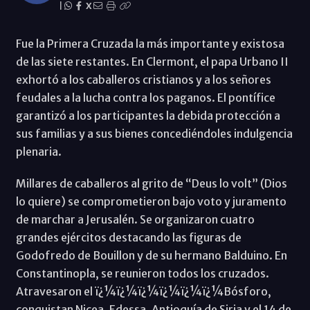
|
X
Fue la Primera Cruzada la más importante y existosa
de las siete restantes. En Clermont, el papa Urbano II
exhortó a los caballeros cristianos y a los señores
feudales a la lucha contra los paganos. El pontífice
garantizó a los participantes la debida protección a
sus familias y a sus bienes concediéndoles indulgencia
plenaria.
Millares de caballeros al grito de “Deus lo volt” (Dios
lo quiere) se comprometieron bajo voto y juramento
de marchar a Jerusalén. Se organizaron cuatro
grandes ejércitos destacando las figuras de
Godofredo de Bouillon y de su hermano Balduino. En
Constantinopla, se reunieron todos los cruzados.
Atravesaron el ï¿¼ï¿¼ï¿¼ï¿¼ï¿¼ï¿¼Bósforo,
conquistan Nicea, Edessa, Antioquía de Siria y el 14 de