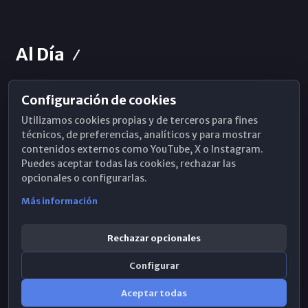
Al Día
Configuración de cookies
Horarios de Misa
Utilizamos cookies propias y de terceros para fines
Hemeroteca
técnicos, de preferencias, analíticos y para mostrar
contenidos externos como YouTube, X o Instagram.
WhatsApp
Puedes aceptar todas las cookies, rechazar las
opcionales o configurarlas.
Más información
Rechazar opcionales
Configurar
Aceptar todas