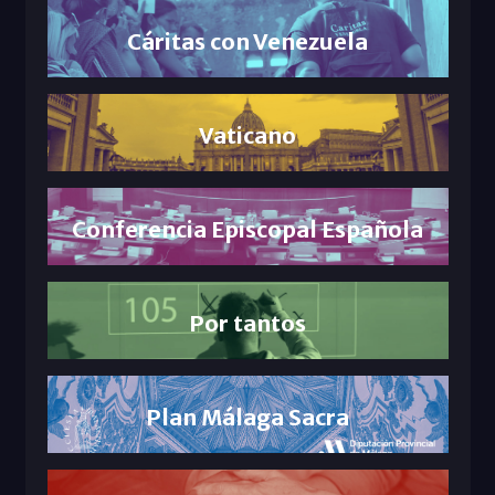
Cáritas con Venezuela
Vaticano
Conferencia Episcopal Española
Por tantos
Plan Málaga Sacra