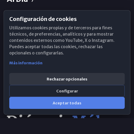
Configuración de cookies
Horarios de Misa
Utilizamos cookies propias y de terceros para fines
Hemeroteca
técnicos, de preferencias, analíticos y para mostrar
contenidos externos como YouTube, X o Instagram.
WhatsApp
Puedes aceptar todas las cookies, rechazar las
opcionales o configurarlas.
Más información
Rechazar opcionales
Configurar
Aceptar todas
Consulta IA
×