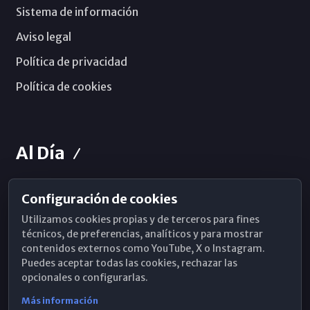
Sistema de información
Aviso legal
Política de privacidad
Política de cookies
Al Día
Configuración de cookies
Horarios de Misa
Utilizamos cookies propias y de terceros para fines
Hemeroteca
técnicos, de preferencias, analíticos y para mostrar
contenidos externos como YouTube, X o Instagram.
WhatsApp
Puedes aceptar todas las cookies, rechazar las
opcionales o configurarlas.
Más información