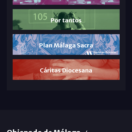
Por tantos
Plan Málaga Sacra
Cáritas Diocesana