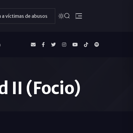
 a víctimas de abusos
a
 II (Focio)