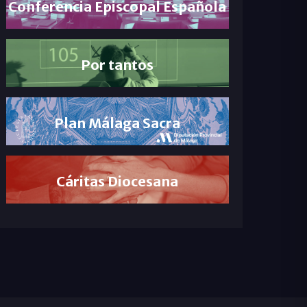
Conferencia Episcopal Española
Por tantos
Plan Málaga Sacra
Cáritas Diocesana