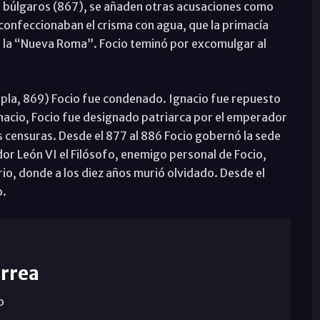
los búlgaros (867), se añaden otras acusaciones como
 confeccionaban el crisma con agua, que la primacía
 la “Nueva Roma”. Focio teminó por excomulgar al
nopla, 869) Focio fue condenado. Ignacio fue repuesto
nacio, Focio fue designado patriarca por el emperador
las censuras. Desde el 877 al 886 Focio gobernó la sede
r León VI el Filósofo, enemigo personal de Focio,
io, donde a los diez años murió olvidado. Desde el
o.
rrea
o