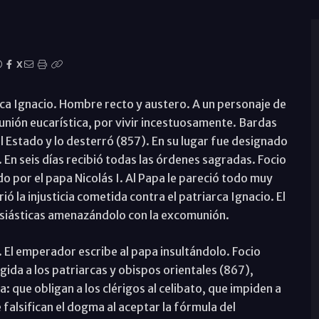
X
ca Ignacio. Hombre recto y austero. A un personaje de
unión eucarística, por vivir incestuosamente. Bardas
l Estado y lo desterró (857). En su lugar fue designado
 En seis días recibió todas las órdenes sagradas. Focio
o por el papa Nicolás I. Al Papa le pareció todo muy
 la injusticia cometida contra el patriarca Ignacio. El
esiásticas amenazándolo con la excomunión.
 El emperador escribe al papa insultándolo. Focio
igida a los patriarcas y obispos orientales (867),
 que obligan a los clérigos al celibato, que impiden a
falsifican el dogma al aceptar la fórmula del