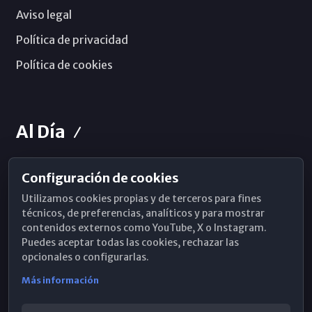
Aviso legal
Política de privacidad
Política de cookies
Al Día
Configuración de cookies
Horarios de Misa
Utilizamos cookies propias y de terceros para fines
Hemeroteca
técnicos, de preferencias, analíticos y para mostrar
contenidos externos como YouTube, X o Instagram.
WhatsApp
Puedes aceptar todas las cookies, rechazar las
opcionales o configurarlas.
Más información