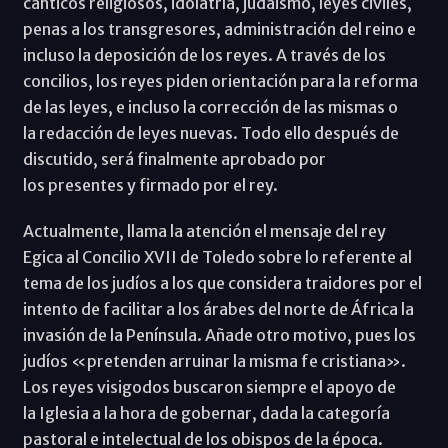
cánticos religiosos, idolatría, judaismo, leyes civiles,
penas a los transgresores, administración del reino e
incluso la deposición de los reyes. A través de los
concilios, los reyes piden orientación para la reforma
de las leyes, e incluso la corrección de las mismas o
la redacción de leyes nuevas. Todo ello después de
discutido, será finalmente aprobado por
los presentes y firmado por el rey.
Actualmente, llama la atención el mensaje del rey
Egica al Concilio XVII de Toledo sobre lo referente al
tema de los judíos a los que considera traidores por el
intento de facilitar a los árabes del norte de África la
invasión de la Península. Añade otro motivo, pues los
judíos «pretenden arruinar la misma fe cristiana».
Los reyes visigodos buscaron siempre el apoyo de
la Iglesia a la hora de gobernar, dada la categoría
pastoral e intelectual de los obispos de la época.