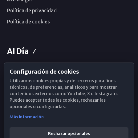
Política de privacidad
Política de cookies
Al Día
Configuración de cookies
Horarios de Misa
Utilizamos cookies propias y de terceros para fines
Hemeroteca
técnicos, de preferencias, analíticos y para mostrar
contenidos externos como YouTube, X o Instagram.
WhatsApp
Puedes aceptar todas las cookies, rechazar las
opcionales o configurarlas.
Más información
Rechazar opcionales