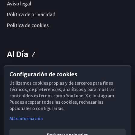
Aviso legal
Política de privacidad
Política de cookies
Al Día
Configuración de cookies
Horarios de Misa
Utilizamos cookies propias y de terceros para fines
Hemeroteca
técnicos, de preferencias, analíticos y para mostrar
contenidos externos como YouTube, X o Instagram.
WhatsApp
Puedes aceptar todas las cookies, rechazar las
opcionales o configurarlas.
Más información
Rechazar opcionales