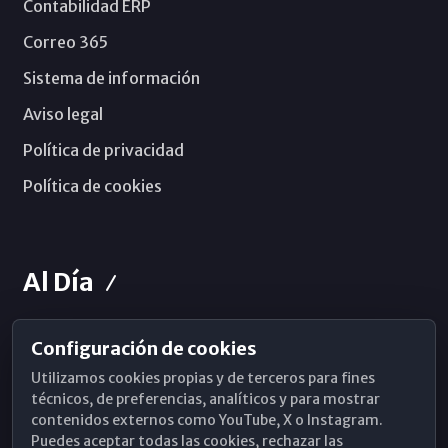
Contabilidad ERP
Correo 365
Sistema de información
Aviso legal
Política de privacidad
Política de cookies
Al Día
Configuración de cookies
Horarios de Misa
Utilizamos cookies propias y de terceros para fines
Hemeroteca
técnicos, de preferencias, analíticos y para mostrar
contenidos externos como YouTube, X o Instagram.
WhatsApp
Puedes aceptar todas las cookies, rechazar las