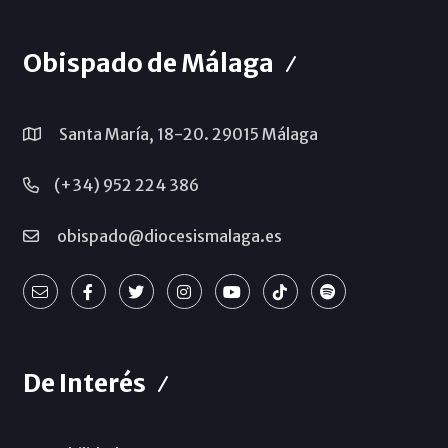
Obispado de Málaga
Santa María, 18-20. 29015 Málaga
(+34) 952 224 386
obispado@diocesismalaga.es
De Interés