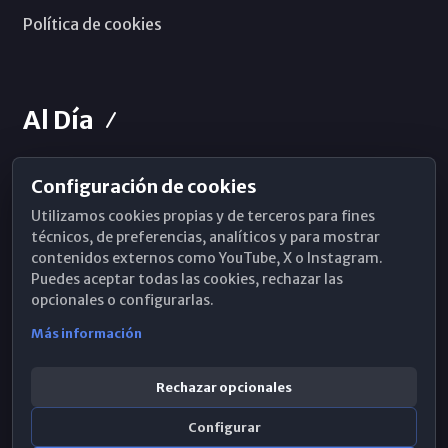
Política de cookies
Al Día
Configuración de cookies
Horarios de Misa
Utilizamos cookies propias y de terceros para fines
Hemeroteca
técnicos, de preferencias, analíticos y para mostrar
contenidos externos como YouTube, X o Instagram.
WhatsApp
Puedes aceptar todas las cookies, rechazar las
opcionales o configurarlas.
Más información
Rechazar opcionales
Configurar